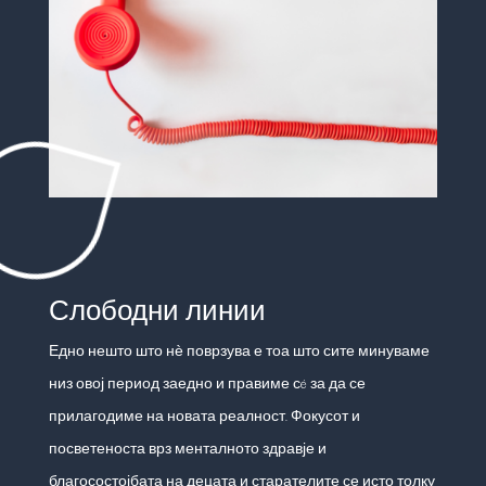
Слободни линии
Едно нешто што нѐ поврзува е тоа што сите минуваме
низ овој период заедно и правиме сé за да се
прилагодиме на новата реалност. Фокусот и
посветеноста врз менталното здравје и
благосостојбата на децата и старателите се исто толку