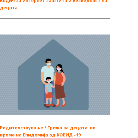
Водич за интернет заштита и безбедност на
децата
Родителствување / Грижа за децата во
време на Епидемија од КОВИД -19